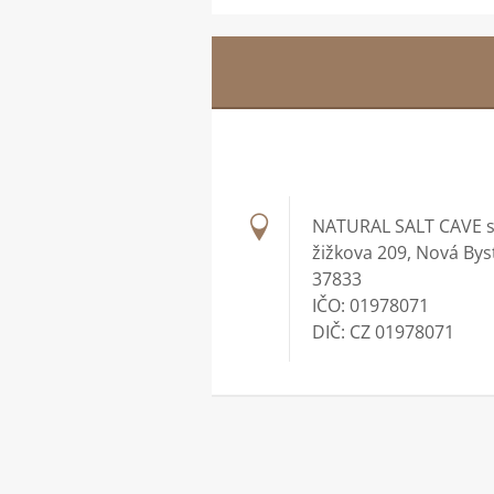
NATURAL SALT CAVE s.
žižkova 209, Nová Bys
37833
IČO: 01978071
DIČ: CZ 01978071