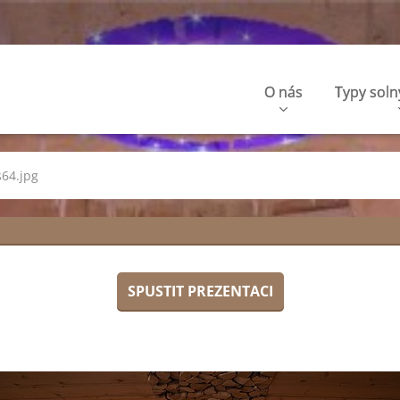
O nás
Typy soln
s64.jpg
SPUSTIT PREZENTACI