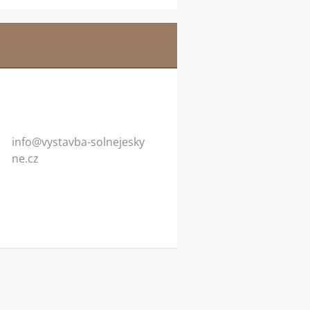
info@vys
tavba-so
lnejesky
ne.cz