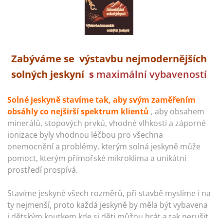
Zabýváme se výstavbu nejmodernějších
solných jeskyní
s
maximální vybaveností
Solné jeskyně stavíme tak, aby svým zaměřením
obsáhly co nejširší spektrum klientů
, aby obsahem
minerálů, stopových prvků, vhodné vlhkosti a záporné
ionizace byly vhodnou léčbou pro všechna
onemocnění a problémy, kterým solná jeskyně může
pomoct, kterým přímořské mikroklima a unikátní
prostředí prospívá.
Stavíme jeskyně všech rozměrů, při stavbě myslíme i na
ty nejmenší, proto každá jeskyně by měla být vybavena
i dětským koutkem,kde si děti můžou hrát a tak nerušit