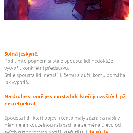
Solná jeskyně.
Pod tímto pojmem si stále spousta lidí nedokáže
vytvořit konkrétní představu.
Stále spousta lidí netuší, k čemu slouží, komu pomáhá,
jak vypadá.
Na druhé straně je spousta lidí, kteří ji navštívili již
nesčetněkrát.
Spousta lidí, kteří objevili tento malý zázrak a našli v
něm nejen kouzelnou ralaxaci, ale zejména úlevu od
svých různorodých potíží, kteří zjistili,
že sůl je