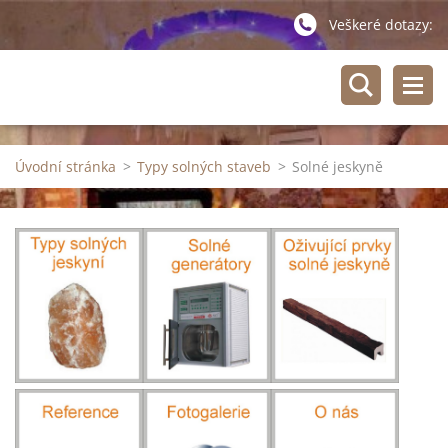
Veškeré dotazy:
Úvodní stránka
>
Typy solných staveb
>
Solné jeskyně