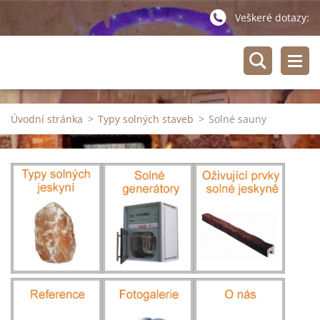
Veškeré dotazy:
Úvodní stránka
>
Typy solných staveb
>
Solné sauny