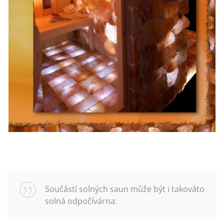
Součástí solných saun může být i takováto
solná odpočívárna: