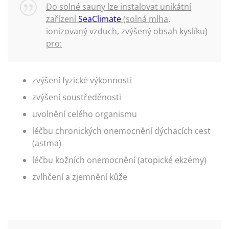
Do solné sauny lze instalovat unikátní
zařízení
SeaClimate
(solná mlha,
ionizovaný vzduch, zvýšený obsah kyslíku)
pro:
zvýšení fyzické výkonnosti
zvýšení soustředěnosti
uvolnění celého organismu
léčbu chronických onemocnění dýchacích cest
(astma)
léčbu kožních onemocnění (atopické ekzémy)
zvlhčení a zjemnění kůže