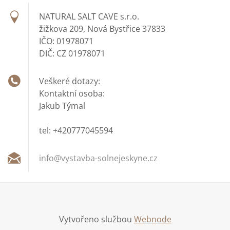
NATURAL SALT CAVE s.r.o.
žižkova 209, Nová Bystřice 37833
IČO: 01978071
DIČ: CZ 01978071
Veškeré dotazy:
Kontaktní osoba:
Jakub Týmal
tel: +420777045594
info@vys
tavba-so
lnejesky
ne.cz
Vytvořeno službou
Webnode