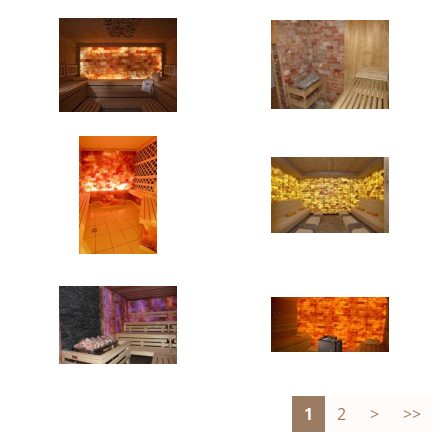
1
2
>
>>