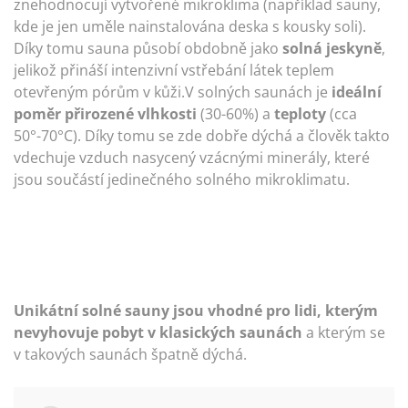
znehodnocují vytvořené mikroklima (například sauny,
kde je jen uměle nainstalována deska s kousky soli).
Díky tomu sauna působí obdobně jako
solná jeskyně
,
jelikož přináší intenzivní vstřebání látek teplem
otevřeným pórům v kůži.V solných saunách je
ideální
poměr přirozené vlhkosti
(30-60%) a
teploty
(cca
50°-70°C). Díky tomu se zde dobře dýchá a člověk takto
vdechuje vzduch nasycený vzácnými minerály, které
jsou součástí jedinečného solného mikroklimatu.
Unikátní solné sauny jsou vhodné pro lidi, kterým
nevyhovuje pobyt v klasických saunách
a kterým se
v takových saunách špatně dýchá.