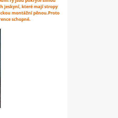
pům!Ty jsou pokryté silnou
h jeskyní, které mají stropy
mickou montážní pěnou.Proto
rence schopné.