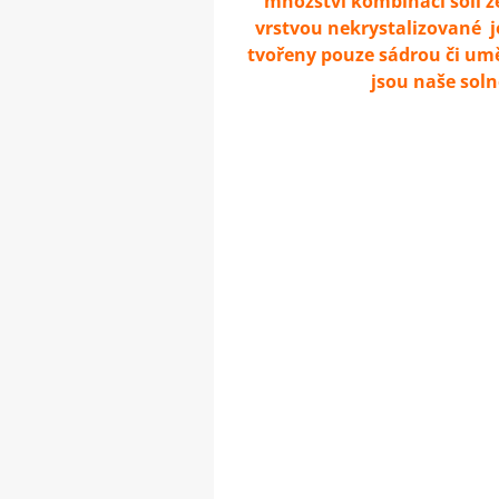
množství kombinací solí z
vrstvou nekrystalizované jo
tvořeny pouze sádrou či um
jsou naše sol