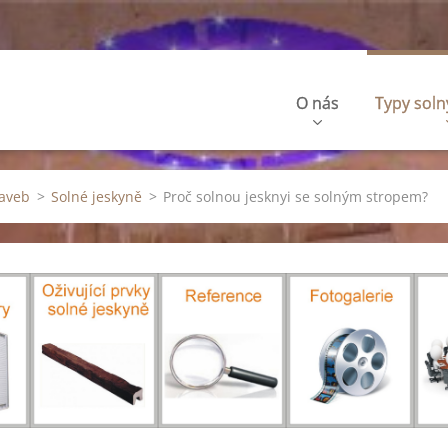
O nás
Typy soln
taveb
>
Solné jeskyně
>
Proč solnou jesknyi se solným stropem?