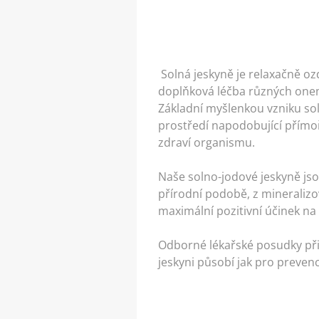
Solná jeskyně je relaxačně ozd
doplňková léčba různých one
Základní myšlenkou vzniku sol
prostředí napodobující přímoř
zdraví organismu.
Naše solno-jodové jeskyně j
přírodní podobě, z mineralizov
maximální pozitivní účinek na
Odborné lékařské posudky přir
jeskyni působí jak pro preven