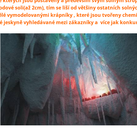
e kterých jsou postaveny a především svým solným stro
dové soli(až 2cm), tím se liší od většiny ostatních solnýc
ělé vymodelovanými krápníky , které jsou tvořeny che
né jeskyně vyhledávané mezi zákazníky a více jak konku