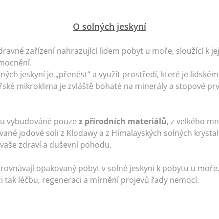
O solných jeskyní
ravné zařízení nahrazující lidem pobyt u moře, sloužící k jej
mocnění.
ných jeskyní je „přenést“ a využít prostředí, které je lids
ské mikroklima je zvláště bohaté na minerály a stopové prvk
sou vybudováné pouze
z přírodních materiálů
, z velkého mn
ané jodové soli z Klodawy a z Himalayských solných krystalů
 vaše zdraví a duševní pohodu.
ovnávají opakovaný pobyt v solné jeskyni k pobytu u moře. 
ci tak léčbu, regeneraci a mírnění projevů řady nemocí.