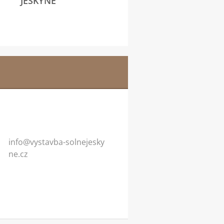
JESKYNĚ
info@vys
tavba-so
lnejesky
ne.cz