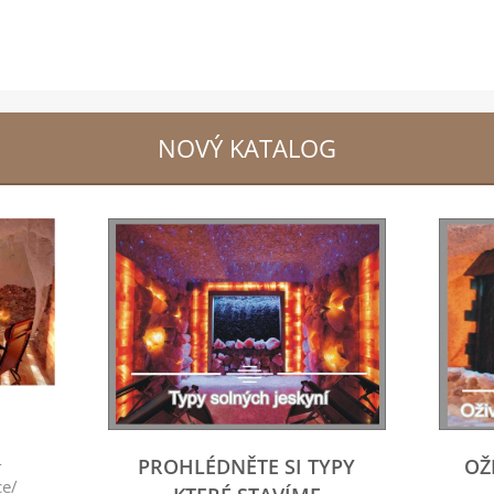
NOVÝ KATALOG
-
PROHLÉDNĚTE SI TYPY
OŽ
ce/