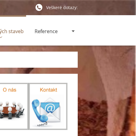
Veškeré dotazy:
ých staveb
Reference