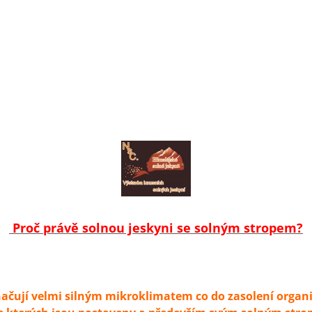
Proč právě solnou jeskyni se solným stropem?
načují velmi silným mikroklimatem co do zasolení orga