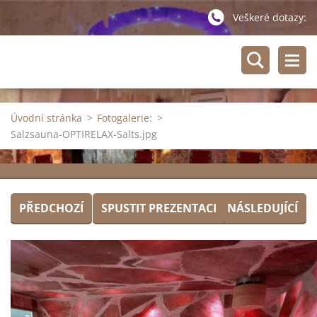
Veškeré dotazy:
Úvodní stránka
>
Fotogalerie:
>
Salzsauna-OPTIRELAX-Salts.jpg
PŘEDCHOZÍ
SPUSTIT PREZENTACI
NÁSLEDUJÍCÍ