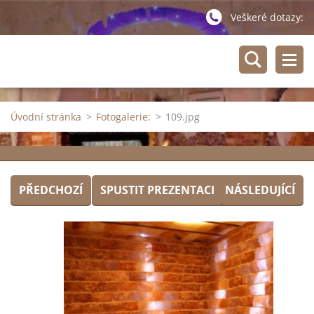
Veškeré dotazy:
Úvodní stránka
>
Fotogalerie:
>
109.jpg
PŘEDCHOZÍ
SPUSTIT PREZENTACI
NÁSLEDUJÍCÍ