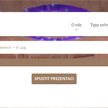
O nás
Typy soln
ference
>
k1.jpg
SPUSTIT PREZENTACI