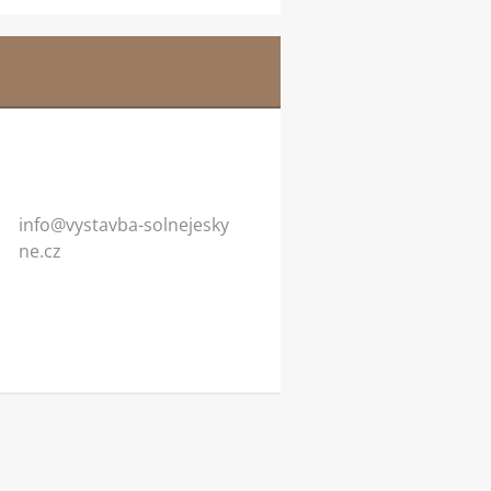
info@vys
tavba-so
lnejesky
ne.cz