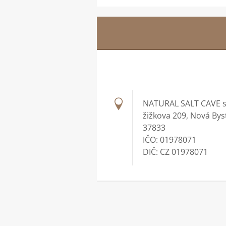
NATURAL SALT CAVE s.
žižkova 209, Nová Bys
37833
IČO: 01978071
DIČ: CZ 01978071