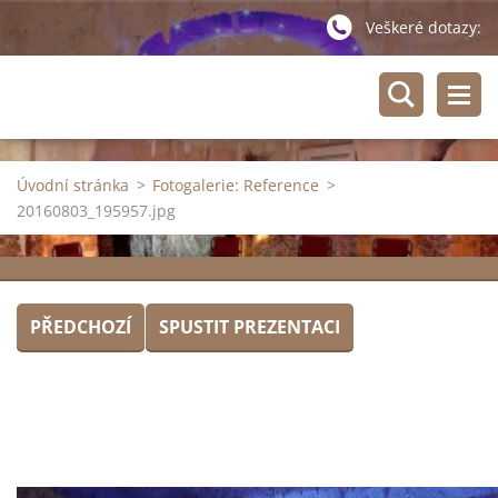
Veškeré dotazy:
Úvodní stránka
>
Fotogalerie: Reference
>
20160803_195957.jpg
PŘEDCHOZÍ
SPUSTIT PREZENTACI