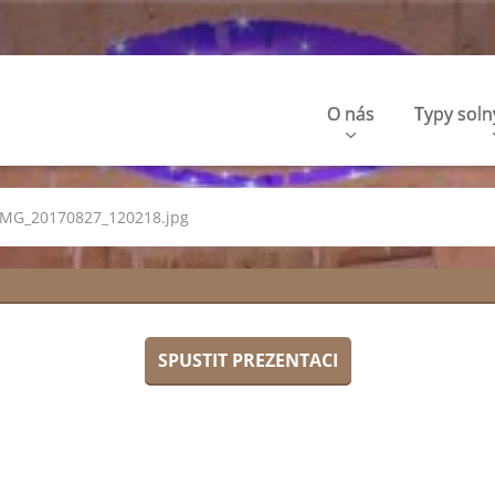
O nás
Typy soln
IMG_20170827_120218.jpg
SPUSTIT PREZENTACI