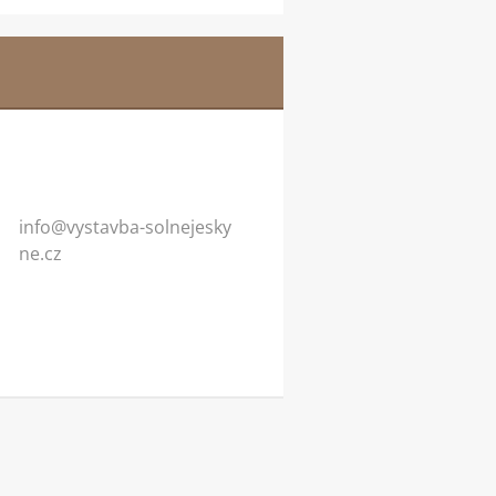
info@vys
tavba-so
lnejesky
ne.cz