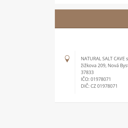
NATURAL SALT CAVE s.
žižkova 209, Nová Bys
37833
IČO: 01978071
DIČ: CZ 01978071