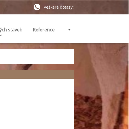
Veškeré dotazy:
ých staveb
Reference