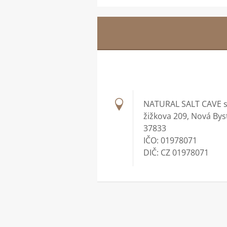
NATURAL SALT CAVE s.
žižkova 209, Nová Bys
37833
IČO: 01978071
DIČ: CZ 01978071