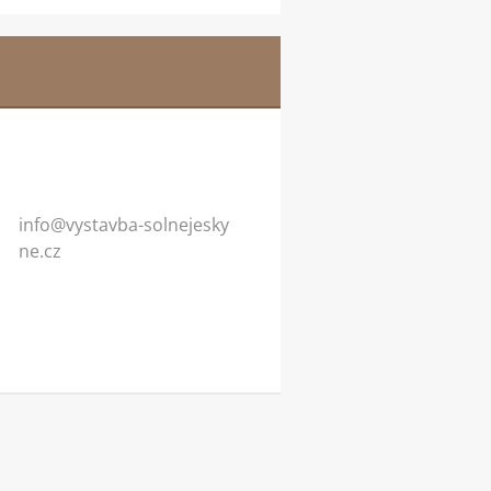
info@vys
tavba-so
lnejesky
ne.cz