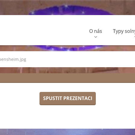
O nás
Typy soln
bensheim.jpg
SPUSTIT PREZENTACI