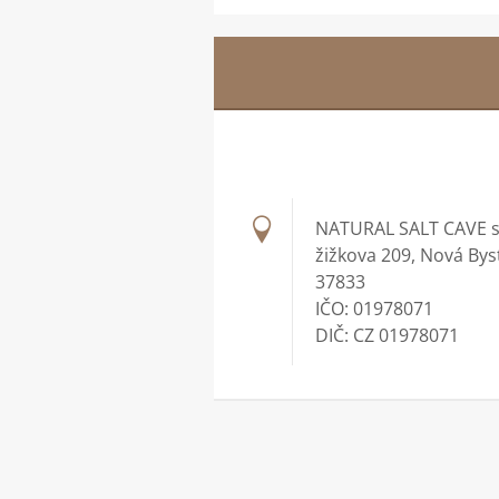
NATURAL SALT CAVE s.
žižkova 209, Nová Bys
37833
IČO: 01978071
DIČ: CZ 01978071