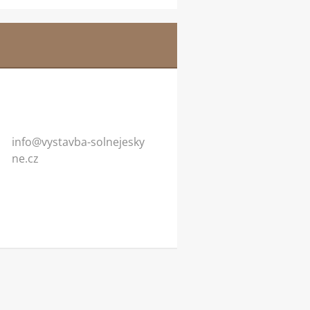
info@vys
tavba-so
lnejesky
ne.cz