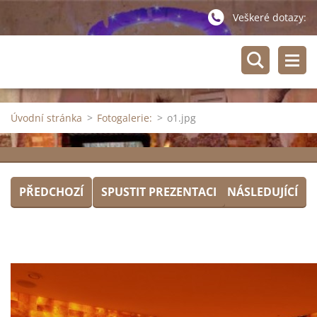
Veškeré dotazy:
Úvodní stránka
>
Fotogalerie:
>
o1.jpg
PŘEDCHOZÍ
SPUSTIT PREZENTACI
NÁSLEDUJÍCÍ