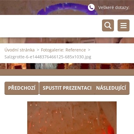
Veškeré dotazy:
Úvodní stránka
>
Fotogalerie: Reference
>
Salzgrotte-6-e1448376466125-685x1030.jpg
PŘEDCHOZÍ
SPUSTIT PREZENTACI
NÁSLEDUJÍCÍ