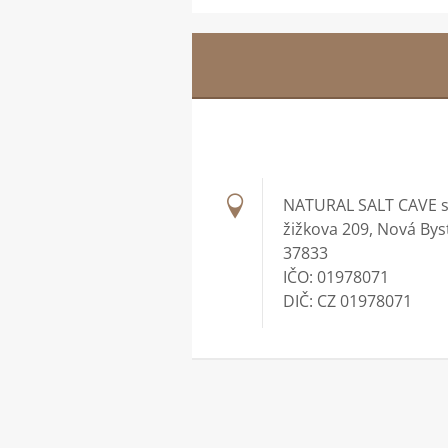
NATURAL SALT CAVE s.
žižkova 209, Nová Bys
37833
IČO: 01978071
DIČ: CZ 01978071