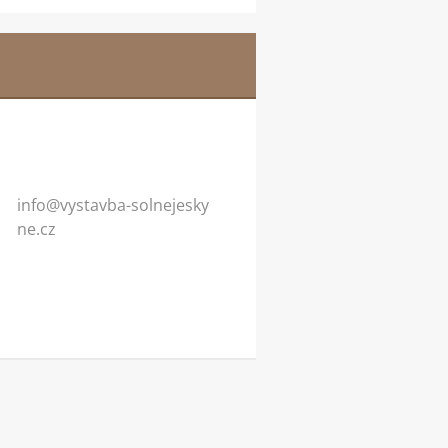
info@vys
tavba-so
lnejesky
ne.cz