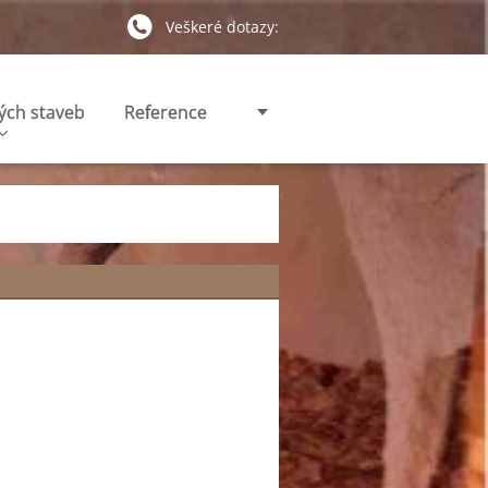
Veškeré dotazy:
ých staveb
Reference