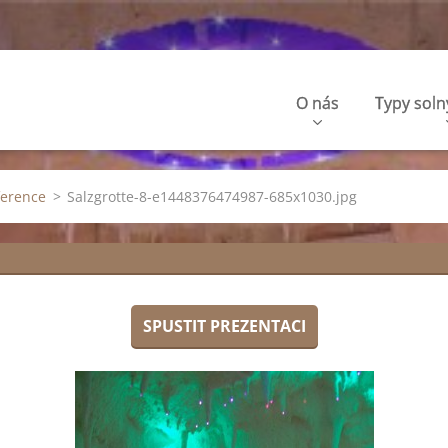
O nás
Typy soln
ference
>
Salzgrotte-8-e1448376474987-685x1030.jpg
SPUSTIT PREZENTACI