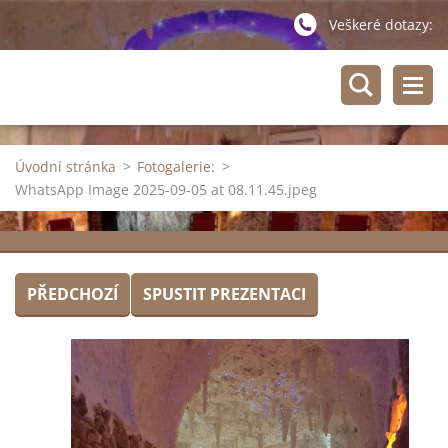
Veškeré dotazy:
Úvodní stránka
>
Fotogalerie:
>
WhatsApp Image 2025-09-05 at 08.11.45.jpeg
PŘEDCHOZÍ
SPUSTIT PREZENTACI