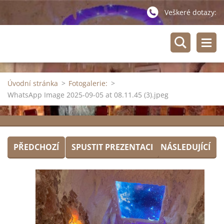
Veškeré dotazy:
Úvodní stránka
>
Fotogalerie:
>
WhatsApp Image 2025-09-05 at 08.11.45 (3).jpeg
PŘEDCHOZÍ
SPUSTIT PREZENTACI
NÁSLEDUJÍCÍ