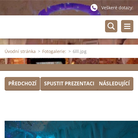
Veškeré dotazy:
Úvodní stránka
>
Fotogalerie:
>
6lll.jpg
PŘEDCHOZÍ
SPUSTIT PREZENTACI
NÁSLEDUJÍCÍ