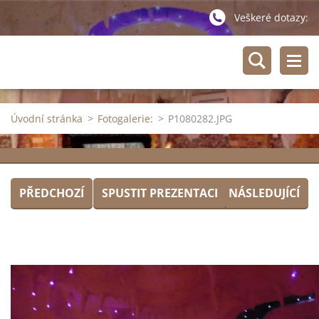
Veškeré dotazy:
Úvodní stránka
>
Fotogalerie:
>
P1080282.JPG
PŘEDCHOZÍ
SPUSTIT PREZENTACI
NÁSLEDUJÍCÍ